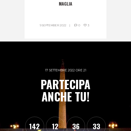
MAGLIA
9 SEPTEMBER 2022
0
3
17 SETTEMBRE 2022 ORE 21
PARTECIPA
ANCHE TU!
1
4
2
1
2
3
6
3
4