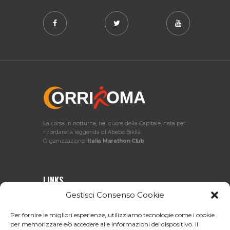
La corsa in notturna, nel cuore della Capitale, nata per
ricordare la leggenda di Abebe Bikila
Organizzazione:
Italia Marathon Club
LINKS
Gestisci Consenso Cookie
L’evento
Regolamento
Per fornire le migliori esperienze, utilizziamo tecnologie come i cookie
Percorso
Iscrizioni
per memorizzare e/o accedere alle informazioni del dispositivo. Il
Classifiche
Foto