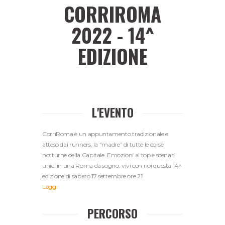
CORRIROMA
2022 - 14^
EDIZIONE
L'EVENTO
CorriRoma è un appuntamento tradizionale e
atteso dai runners, la “madre” di tutte le corse
notturne della Capitale. Emozioni al top e scenari
unici in una Roma da sogno: vivi con noi questa 14^
edizione di sabato 17 settembre ore 21!
Leggi
PERCORSO