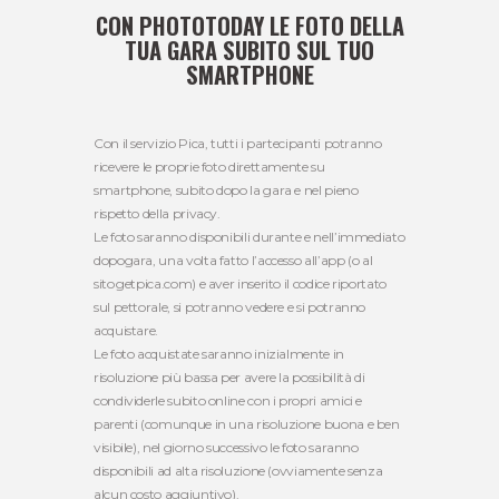
CON PHOTOTODAY LE FOTO DELLA
TUA GARA SUBITO SUL TUO
SMARTPHONE
Con il servizio Pica, tutti i partecipanti potranno
ricevere le proprie foto direttamente su
smartphone, subito dopo la gara e nel pieno
rispetto della privacy.
Le foto saranno disponibili durante e nell’immediato
dopogara, una volta fatto l’accesso all’app (o al
sito getpica.com) e aver inserito il codice riportato
sul pettorale, si potranno vedere e si potranno
acquistare.
Le foto acquistate saranno inizialmente in
risoluzione più bassa per avere la possibilità di
condividerle subito online con i propri amici e
parenti (comunque in una risoluzione buona e ben
visibile), nel giorno successivo le foto saranno
disponibili ad alta risoluzione (ovviamente senza
alcun costo aggiuntivo).