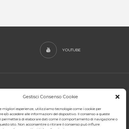
YOUTUBE
LIA MARATHON CLUB
Gestisci Consenso Cookie
le migliori esperienze, utilizziamo tecnologie come i cookie per
zo:
Viale B. Bardanzellu 65 - 00155 Roma
e/o accedere alle informazioni del dispositivo. Il consenso a queste
e policy
|
Privacy policy
|
ci permetterà di elaborare dati come il comportamento di navigazione o
questo sito. Non acconsentire o ritirare il consenso può influire