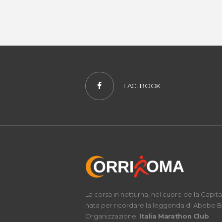
FACEBOOK
La corsa in notturna, nel cuore della Capita
nata per ricordare la leggenda di Abebe Bi
Organizzazione:
Italia Marathon Club