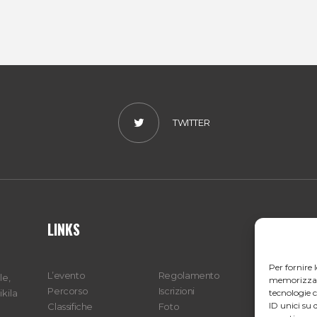
TWITTER
LINKS
ITA
Per fornire 
L’evento
Regolamento
Indiriz
le,
memorizzare 
Percorso
Iscrizioni
Cooki
tecnologie 
kila
ID unici su 
Classifiche
Foto