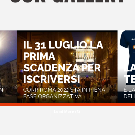
IL 31 LUGLIO LA
PRIMA
SCADENZA PER
L
ISCRIVERSI
T
ON
CORRIROMA 2022 STA IN PIENA
È L
FASE ORGANIZZATIVA....
DELL
Load More (3)