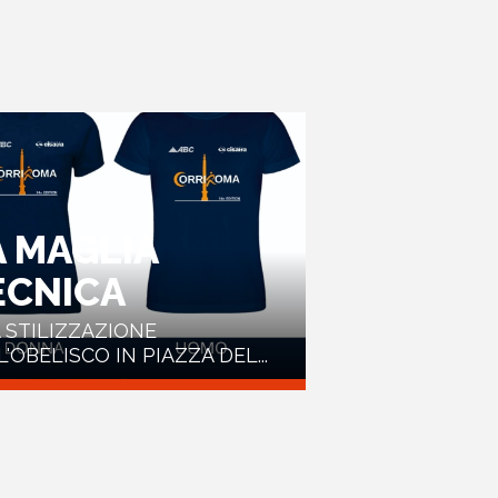
A MAGLIA
ECNICA
A STILIZZAZIONE
'OBELISCO IN PIAZZA DEL...