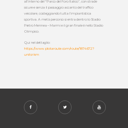
all’interno del “Parco del Foro Italico”, con strade
sicure e senza il passaggio accanto del traffico
veicolare, costeggiando tutta l’impiantistica
sportiva. A metà percorso si entra dentro lo Stadio
Pietro Mennea – Marmi e il gran finale è nello Stadio
Olimpico.
Qui nel dettaglio:
https://www.plotaroute.com/route/1874672?
units=km