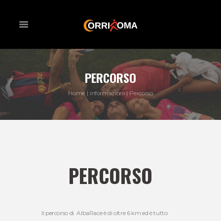
PERCORSO
Home
informazioni
Percorso
PERCORSO
Il percorso di AlbaRace è di oltre 6 km ed è tutto