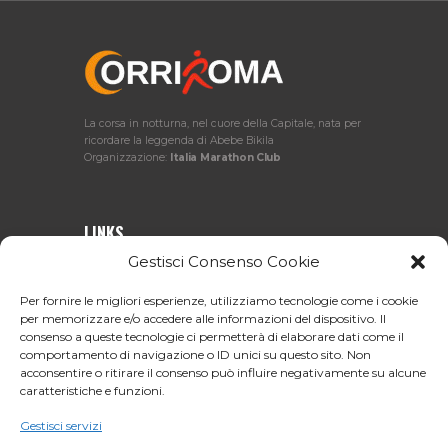
La corsa in notturna, nel cuore della Capitale, nata per
ricordare la leggenda di Abebe Bikila
Organizzazione:
Italia Marathon Club
LINKS
Gestisci Consenso Cookie
L’evento
Regolamento
Per fornire le migliori esperienze, utilizziamo tecnologie come i cookie
Percorso
Iscrizioni
per memorizzare e/o accedere alle informazioni del dispositivo. Il
Classifiche
Foto
Partners
Contatti
consenso a queste tecnologie ci permetterà di elaborare dati come il
Cookie Policy (UE)
comportamento di navigazione o ID unici su questo sito. Non
acconsentire o ritirare il consenso può influire negativamente su alcune
caratteristiche e funzioni.
ITALIA MARATHON CLUB
Gestisci servizi